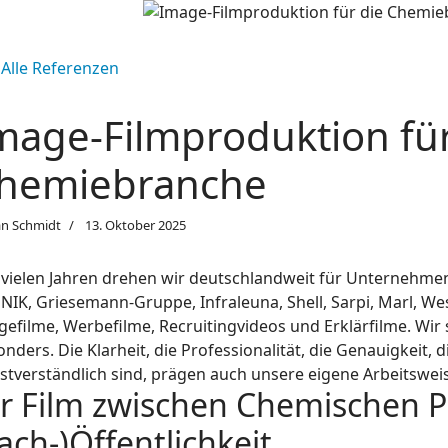
Alle Referenzen
mage-Filmproduktion für
hemiebranche
an Schmidt
13. Oktober 2025
t vielen Jahren drehen wir deutschlandweit für Unternehmen
IK, Griesemann-Gruppe, Infraleuna, Shell, Sarpi, Marl, Wes
gefilme, Werbefilme, Recruitingvideos und Erklärfilme. Wir
nders. Die Klarheit, die Professionalität, die Genauigkeit,
stverständlich sind, prägen auch unsere eigene Arbeitswei
hr Film zwischen Chemischen 
ach-)Öffentlichkeit