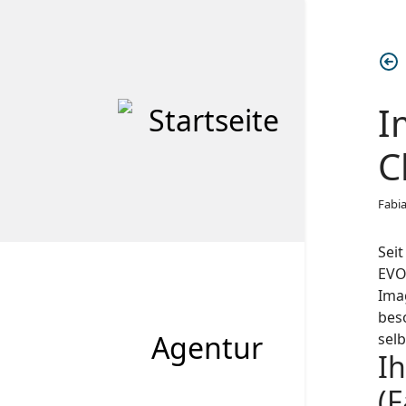
I
C
Fabi
Sei
EVON
Ima
beso
Agentur
selb
I
(F