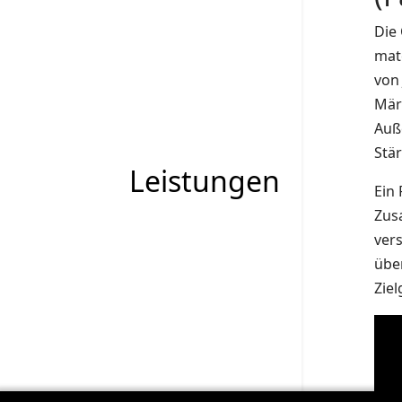
Die 
mate
von
Mär
Auße
Stär
Leistungen
Ein
Zus
vers
übe
Zie