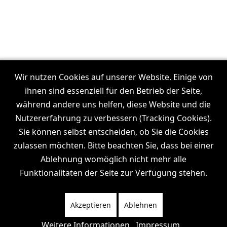
Unsere Filmproduktionen in:
Frankfurt
Wir nutzen Cookies auf unserer Website. Einige von
I
Dresden
I
Leipzig
I
München
I
Stuttgart
I
Köln
I
ihnen sind essenziell für den Betrieb der Seite,
Hamburg
während andere uns helfen, diese Website und die
Nutzererfahrung zu verbessern (Tracking Cookies).
Sie können selbst entscheiden, ob Sie die Cookies
zulassen möchten. Bitte beachten Sie, dass bei einer
Wiki
News
Channel
Ablehnung womöglich nicht mehr alle
Funktionalitäten der Seite zur Verfügung stehen.
Akzeptieren
Ablehnen
News
Datenschutz
Impressum
Weitere Informationen
Impressum