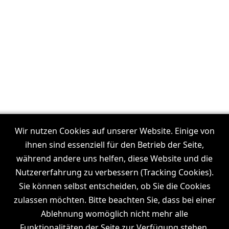
Wir nutzen Cookies auf unserer Website. Einige von
ihnen sind essenziell für den Betrieb der Seite,
Unsere Filmproduktionen in:
Frankfurt
während andere uns helfen, diese Website und die
I
Dresden
I
Leipzig
I
München
I
Stuttgart
I
Köln
I
Nutzererfahrung zu verbessern (Tracking Cookies).
Hamburg
Sie können selbst entscheiden, ob Sie die Cookies
zulassen möchten. Bitte beachten Sie, dass bei einer
Ablehnung womöglich nicht mehr alle
Funktionalitäten der Seite zur Verfügung stehen.