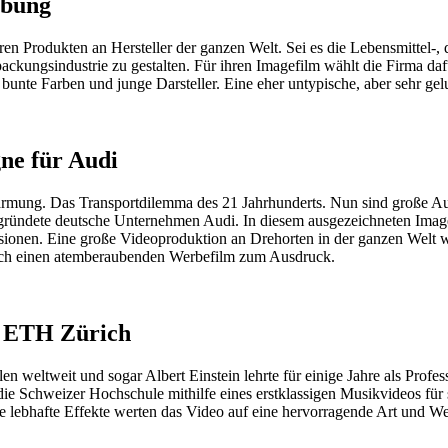
rbung
ren Produkten an Hersteller der ganzen Welt. Sei es die Lebensmittel-,
rpackungsindustrie zu gestalten. Für ihren Imagefilm wählt die Firma
unte Farben und junge Darsteller. Eine eher untypische, aber sehr gel
ne für Audi
mung. Das Transportdilemma des 21 Jahrhunderts. Nun sind große Autoh
gegründete deutsche Unternehmen Audi. In diesem ausgezeichneten Imag
ionen. Eine große Videoproduktion an Drehorten in der ganzen Welt wi
 durch einen atemberaubenden Werbefilm zum Ausdruck.
e ETH Zürich
 weltweit und sogar Albert Einstein lehrte für einige Jahre als Profes
e Schweizer Hochschule mithilfe eines erstklassigen Musikvideos für
bhafte Effekte werten das Video auf eine hervorragende Art und Weise