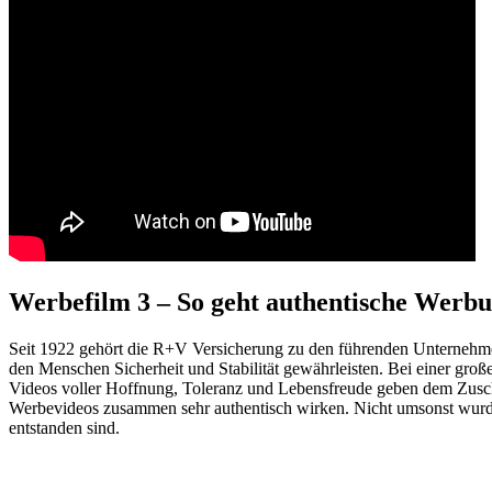
Werbefilm 3 – So geht authentische Werb
Seit 1922 gehört die R+V Versicherung zu den führenden Unternehme
den Menschen Sicherheit und Stabilität gewährleisten. Bei einer große
Videos voller Hoffnung, Toleranz und Lebensfreude geben dem Zuschau
Werbevideos zusammen sehr authentisch wirken. Nicht umsonst wurde
entstanden sind.