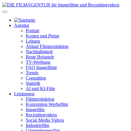
Agentur
Portrait
Kosten und Preise
Leitung
Ablauf Filmproduktion
Nachhaltigkeit
Beste Beispiele
TV-Werbung
FAQ Imagefilme
Trends
Consulting
Statistik
AI und KI-Film
Leistungen
Filmproduktion
Konzeption Werbefilm
Imagefilm
Recruitingvideos
Social Media Videos
Industriefilm
Unternehmensfilm