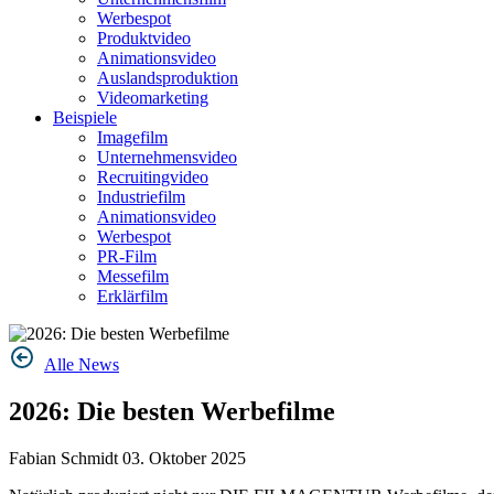
Werbespot
Produktvideo
Animationsvideo
Auslandsproduktion
Videomarketing
Beispiele
Imagefilm
Unternehmensvideo
Recruitingvideo
Industriefilm
Animationsvideo
Werbespot
PR-Film
Messefilm
Erklärfilm
Alle News
2026: Die besten Werbefilme
Fabian Schmidt
03. Oktober 2025