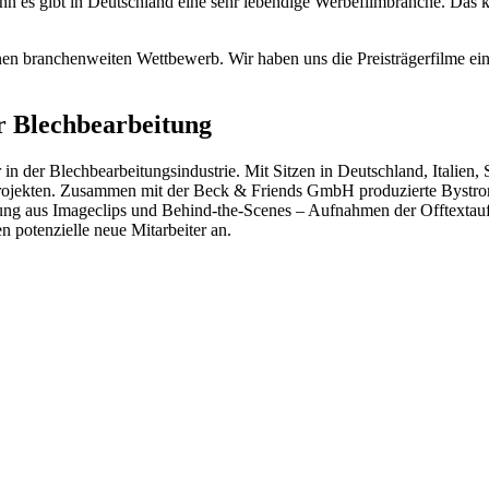
 gibt in Deutschland eine sehr lebendige Werbefilmbranche. Das krea
einen branchenweiten Wettbewerb. Wir haben uns die Preisträgerfilme e
r Blechbearbeitung
in der Blechbearbeitungsindustrie. Mit Sitzen in Deutschland, Italien,
 Projekten. Zusammen mit der Beck & Friends GmbH produzierte Bystro
ung aus Imageclips und Behind-the-Scenes – Aufnahmen der Offtextauf
potenzielle neue Mitarbeiter an.