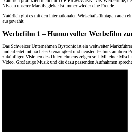
Natürlich produziert nicht nur DIE FILMAGENTUR Werbefilme, denn es
Niveau unserer Marktbegleiter ist immer wieder eine Freude.
Natürlich gibt es mit den internationalen Wirtschaftsfilmtagen auch 
ausgewählt:
Werbefilm 1 – Humorvoller Werbefilm zu
Das Schweizer Unternehmen Bystronic ist ein weltweiter Marktführer 
und arbeitet mit höchster Genauigkeit und neuster Technik an ihren
zukünftigen Visionen des Unternehmens zeigen soll. Mit einer Misch
Video. Großartige Musik und die dazu passenden Aufnahmen sprechen 