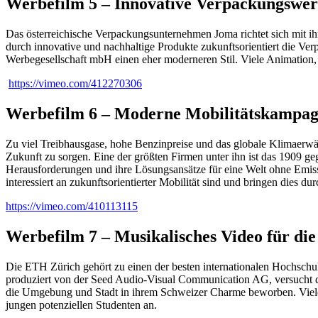
Werbefilm 5 – Innovative Verpackungswe
Das österreichische Verpackungsunternehmen Joma richtet sich mit ih
durch innovative und nachhaltige Produkte zukunftsorientiert die Ve
Werbegesellschaft mbH einen eher moderneren Stil. Viele Animation, b
https://vimeo.com/412270306
Werbefilm 6 – Moderne Mobilitätskampag
Zu viel Treibhausgase, hohe Benzinpreise und das globale Klimaerwär
Zukunft zu sorgen. Eine der größten Firmen unter ihn ist das 1909 
Herausforderungen und ihre Lösungsansätze für eine Welt ohne Emiss
interessiert an zukunftsorientierter Mobilität sind und bringen dies
https://vimeo.com/410113115
Werbefilm 7 – Musikalisches Video für di
Die ETH Zürich gehört zu einen der besten internationalen Hochschulen
produziert von der Seed Audio-Visual Communication AG, versucht di
die Umgebung und Stadt in ihrem Schweizer Charme beworben. Viele le
jungen potenziellen Studenten an.