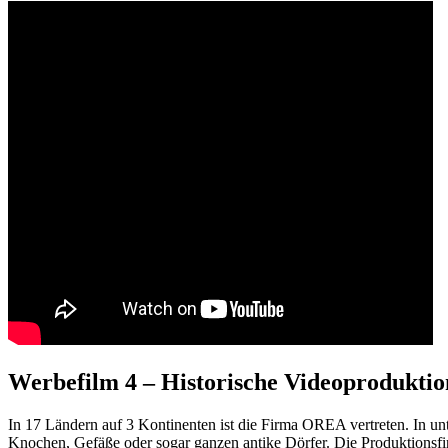
Werbefilm 4 – Historische Videoproduktio
In 17 Ländern auf 3 Kontinenten ist die Firma OREA vertreten. In un
Knochen, Gefäße oder sogar ganzen antike Dörfer. Die Produktionsfi