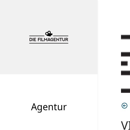
Agentur
V