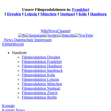
Unsere Filmproduktionen in:
Frankfurt
I
Dresden
I
Leipzig
I
München
I
Stuttgart
I
Köln
I
Hamburg
Wiki
News
Channel
News
Datenschutz
Impressum
03060984160
Standorte
Filmproduktion Dresden
Filmporduktion Frankfurt
Filmproduktion Hamburg
Filmproduktion Innsbruck
Filmproduktion Köln
Filmproduktion Leipzig
Filmproduktion München
Filmproduktion Stuttgart
Filmproduktion Zürich
Filmproduktion Berlin
Kontakt
Kontakt
News