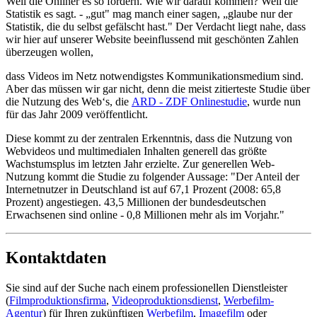
Weil die Onliner es so fordern. Wie wir darauf kommen? Weil die
Statistik es sagt. - „gut" mag manch einer sagen, „glaube nur der
Statistik, die du selbst gefälscht hast." Der Verdacht liegt nahe, dass
wir hier auf unserer Website beeinflussend mit geschönten Zahlen
überzeugen wollen,
dass Videos im Netz notwendigstes Kommunikationsmedium sind.
Aber das müssen wir gar nicht, denn die meist zitierteste Studie über
die Nutzung des Web‘s, die
ARD - ZDF Onlinestudie
, wurde nun
für das Jahr 2009 veröffentlicht.
Diese kommt zu der zentralen Erkenntnis, dass die Nutzung von
Webvideos und multimedialen Inhalten generell das größte
Wachstumsplus im letzten Jahr erzielte. Zur generellen Web-
Nutzung kommt die Studie zu folgender Aussage: "Der Anteil der
Internetnutzer in Deutschland ist auf 67,1 Prozent (2008: 65,8
Prozent) angestiegen. 43,5 Millionen der bundesdeutschen
Erwachsenen sind online - 0,8 Millionen mehr als im Vorjahr."
Kontaktdaten
Sie sind auf der Suche nach einem professionellen Dienstleister
(
Filmproduktionsfirma
,
Videoproduktionsdienst
,
Werbefilm-
Agentur
) für Ihren zukünftigen
Werbefilm
,
Imagefilm
oder