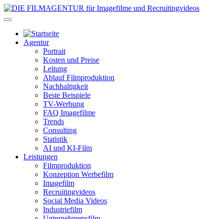
Agentur
Portrait
Kosten und Preise
Leitung
Ablauf Filmproduktion
Nachhaltigkeit
Beste Beispiele
TV-Werbung
FAQ Imagefilme
Trends
Consulting
Statistik
AI und KI-Film
Leistungen
Filmproduktion
Konzeption Werbefilm
Imagefilm
Recruitingvideos
Social Media Videos
Industriefilm
Unternehmensfilm