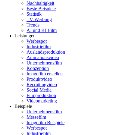
Nachhaltigkeit
Beste Beispiele
Statistik
TV-Werbung
Trends
AI und KI-Film
Leistungen
Werbespot
Industriefilm
Auslandsproduktion
Animationsvideo
Unternehmensfilm
Konzeption
Imagefilm erstellen
Produktvideo
Recruitingvideo
Social Media
Filmproduktion
Videomarketing
Beispiele
Unternehmensfilm
Messefilm
Imagefilm Beispiele
Werbespot
Industriefilm