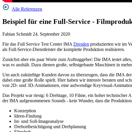
Alle Referenzen
Beispiel für eine Full-Service - Filmpr
Fabian Schmidt
24. September 2020
Für das Full Service Test Center IMA
Dresden
produzierten wir im Ve
als Full-Service-Dienstleister die komplette Produktion realisieren.
Zunächst aber ein paar Worte zum Auftraggeber: Die IMA testet alle
was es aushält. Dazu dienen große, selbstgebaute Maschinen in mehr
Um auch zukünftige Kunden davon zu überzeugen, dass die IMA der rich
dabei eine große Rolle spielt. Hier haben wir intensiv beraten und sc
von 2D- und 3D-Animationen, eine aufwendige Keyvisual-Animation 
Das Projekt war riesig: 6 Drehtage, 10 Filme, ein hoher technische
der IMA aufgenommenen Sounds - kein Wunder, dass die Produktion ü
Konzeption
Ideen-Findung
Ist- und Soll-Imageanalyse
Drehortbesichtigung und Drehplanung
Filmdreh