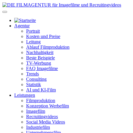
Agentur
Portrait
Kosten und Preise
Leitung
Ablauf Filmproduktion
Nachhaltigkeit
Beste Beispiele
TV-Werbung
FAQ Imagefilme
Trends
Consulting
Statistik
AI und KI-Film
Leistungen
Filmproduktion
Konzeption Werbefilm
Imagefilm
Recruitingvideos
Social Media Videos
Industriefilm
Unternehmensfilm