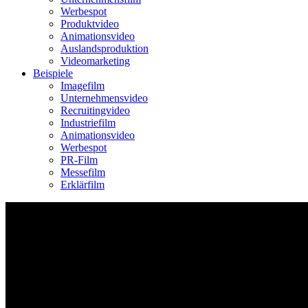
Werbespot
Produktvideo
Animationsvideo
Auslandsproduktion
Videomarketing
Beispiele
Imagefilm
Unternehmensvideo
Recruitingvideo
Industriefilm
Animationsvideo
Werbespot
PR-Film
Messefilm
Erklärfilm