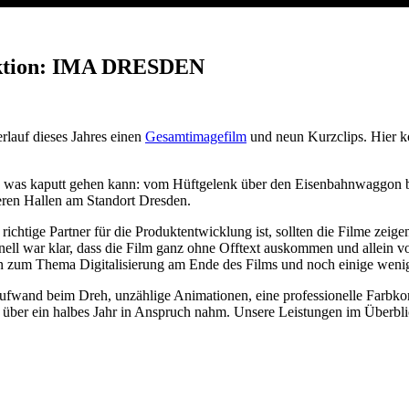
oduktion: IMA DRESDEN
rlauf dieses Jahres einen
Gesamtimagefilm
und neun Kurzclips. Hier ko
s, was kaputt gehen kann: vom Hüftgelenk über den Eisenbahnwaggon bi
eren Hallen am Standort Dresden.
tige Partner für die Produktentwicklung ist, sollten die Filme zeigen,
hnell war klar, dass die Film ganz ohne Offtext auskommen und allein v
zum Thema Digitalisierung am Ende des Films und noch einige wenig
r Aufwand beim Dreh, unzählige Animationen, eine professionelle Farb
ber ein halbes Jahr in Anspruch nahm. Unsere Leistungen im Überbli