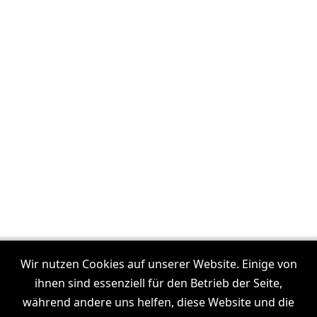
Unsere Filmproduktionen in:
Frankfurt
Wir nutzen Cookies auf unserer Website. Einige von
I
Dresden
I
Leipzig
I
München
I
Stuttgart
I
Köln
I
ihnen sind essenziell für den Betrieb der Seite,
Hamburg
während andere uns helfen, diese Website und die