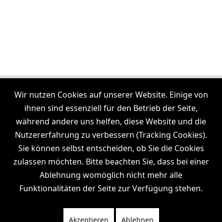
Wir nutzen Cookies auf unserer Website. Einige von
ihnen sind essenziell für den Betrieb der Seite,
Unsere Filmproduktionen in:
Frankfurt
während andere uns helfen, diese Website und die
I
Dresden
I
Leipzig
I
München
I
Stuttgart
I
Köln
I
Nutzererfahrung zu verbessern (Tracking Cookies).
Hamburg
Sie können selbst entscheiden, ob Sie die Cookies
zulassen möchten. Bitte beachten Sie, dass bei einer
Ablehnung womöglich nicht mehr alle
Funktionalitäten der Seite zur Verfügung stehen.
Wiki
News
Channel
Akzeptieren
Ablehnen