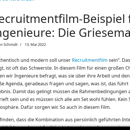
ecruitmentfilm-Beispiel 
ngenieure: Die Griese
an Schmidt
13. Mai 2022
thentisch und modern soll unser
Recruitmentfilm
sein“. Das
gt, ist oft das Schwerste. In diesem Film für einen großen
en wir Ingenieure befragt, was sie über ihre Arbeit und d
ße Agenda, geradeaus fragen und sagen, was ist, das führt
ebnis. Damit das gelingt müssen die Rahmenbedingungen a
ieft sein und es müssen sich alle am Set wohl fühlen. Kein
osphäre. Dafür sorgen wir. So auch in diesem Film.
 finden, dass die Kombination aus persönlich geführten In
ittbildern sehr gut funktioniert, um in ganz kurzer prägna