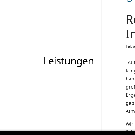
R
I
Fabi
Leistungen
„Au
klin
hab
gro
Erg
gebr
Atm
Wir
Schn