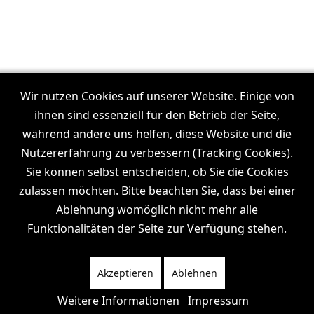
Wir nutzen Cookies auf unserer Website. Einige von
ihnen sind essenziell für den Betrieb der Seite,
Unsere Filmproduktionen in:
Frankfurt
während andere uns helfen, diese Website und die
I
Dresden
I
Leipzig
I
München
I
Stuttgart
I
Köln
I
Nutzererfahrung zu verbessern (Tracking Cookies).
Hamburg
Sie können selbst entscheiden, ob Sie die Cookies
zulassen möchten. Bitte beachten Sie, dass bei einer
Ablehnung womöglich nicht mehr alle
Funktionalitäten der Seite zur Verfügung stehen.
Wiki
News
Channel
Akzeptieren
Ablehnen
News
Datenschutz
Impressum
Weitere Informationen
Impressum